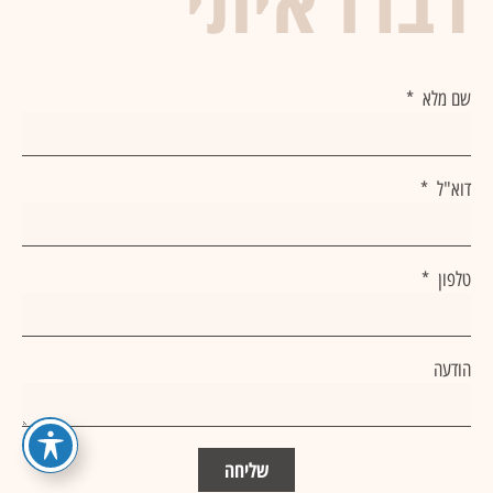
שם מלא
דוא"ל
טלפון
הודעה
שליחה